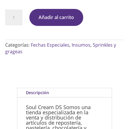
Perlas
Añadir al carrito
Verde
Menta
Dulces
Categorías:
Fechas Especiales
,
Insumos
,
Sprinkles y
X
grageas
50
Grs
Repostería
cantidad
Descripción
Soul Cream DS Somos una
tienda especializada en la
venta y distribución de
artículos de repostería,
pastelería, chocolatería y