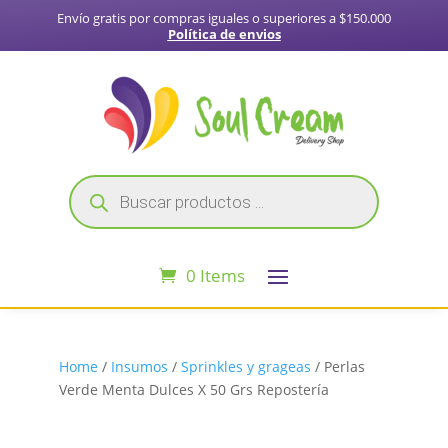
Envío gratis por compras iguales o superiores a $150.000
Política de envios
Búsqueda
de
productos
0 Items
Home
/
Insumos
/
Sprinkles y grageas
/ Perlas
Verde Menta Dulces X 50 Grs Repostería