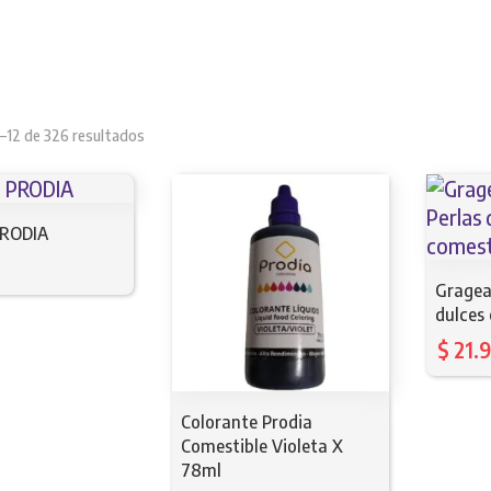
Sorted
–12 de 326 resultados
by
latest
PRODIA
0
Grageas
dulces
$
21.
Colorante Prodia
Comestible Violeta X
78ml