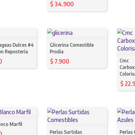
$
34.900
ageas Dulces #4
Glicerina Comestible
ón Repostería
Prodia
0
$
7.900
Cmc
Carbox
Coloris
$
22.
anco Marfil
Perlas Surtidas
Perlas
0