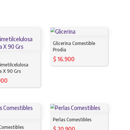
Glicerina Comestible
Prodia
$
16.900
imetilcelulosa
a X 90 Grs
900
Perlas Comestibles
 Comestibles
$
20.900