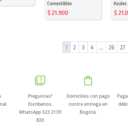
Comestibles
Azules
$
21.900
$
21.
1
2
3
4
…
26
27
a
Preguntas?
Domicilios con pago
Paga
nal.
Escribenos,
contra entrega en
débi
WhatsApp 323 2139
Bogotá.
820