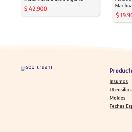
Marihu
$
42.900
$
19.9
Product
Insumos
Utensilios
Moldes
Fechas Es