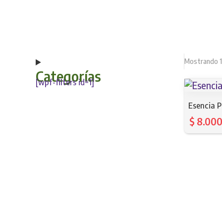
Mostrando 1
Categorías
[wpf-filters id=1]
Esencia 
$
8.00