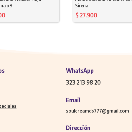
ana x8
Sirena
00
$
27.900
os
WhatsApp
323 213 98 20
Email
peciales
soulcreamds777@gmail.com
Dirección