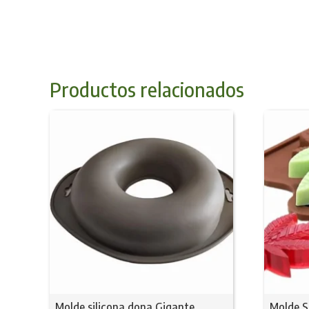
Productos relacionados
Molde silicona dona Gigante
Molde Si