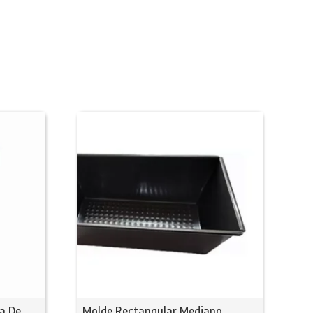
la De
Molde Rectangular Mediano