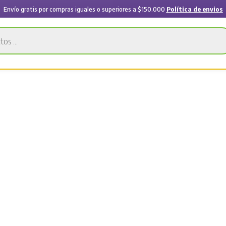
Envío gratis por compras iguales o superiores a $150.000
Política de envios
geas