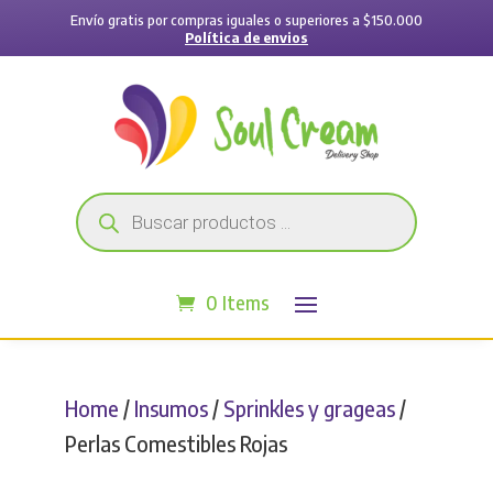
Envío gratis por compras iguales o superiores a $150.000
Política de envios
Búsqueda
de
productos
0 Items
Home
/
Insumos
/
Sprinkles y grageas
/
Perlas Comestibles Rojas