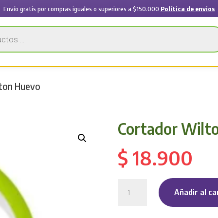
Envío gratis por compras iguales o superiores a $150.000
Política de envios
lton Huevo
Cortador Wilt
$
18.900
Cortador
Añadir al ca
Wilton
Huevo