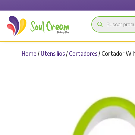
Búsqueda
de
productos
Home
/
Utensilios
/
Cortadores
/ Cortador Wi