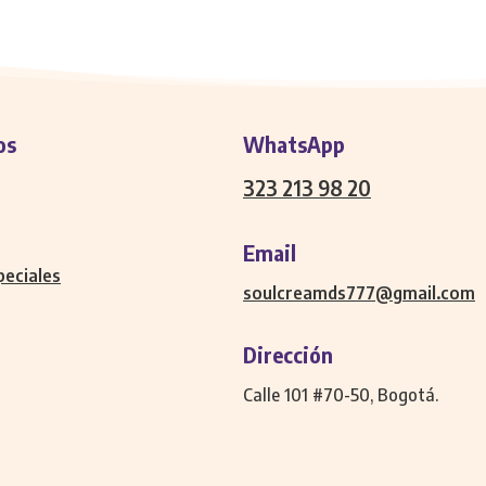
os
WhatsApp
323 213 98 20
Email
peciales
soulcreamds777@gmail.com
Dirección
Calle 101 #70-50, Bogotá.