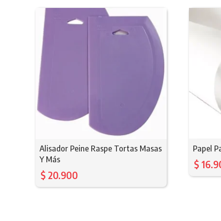
Alisador Peine Raspe Tortas Masas
Papel P
Y Más
$
16.9
$
20.900