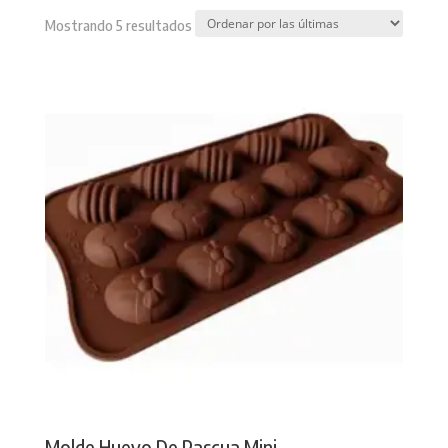
Sorted
Mostrando 5 resultados
by
latest
Molde Huevo De Pascua Mini