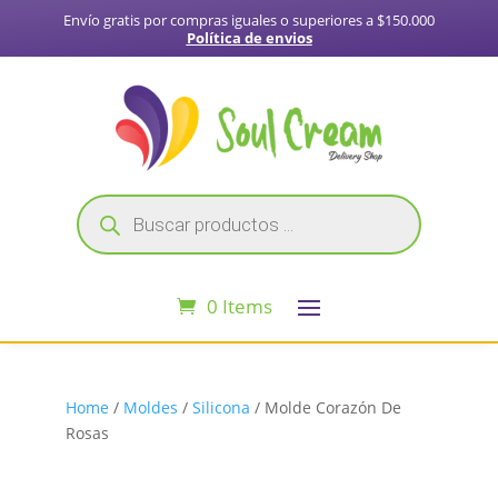
Envío gratis por compras iguales o superiores a $150.000
Política de envios
Búsqueda
de
productos
0 Items
Home
/
Moldes
/
Silicona
/ Molde Corazón De
Rosas