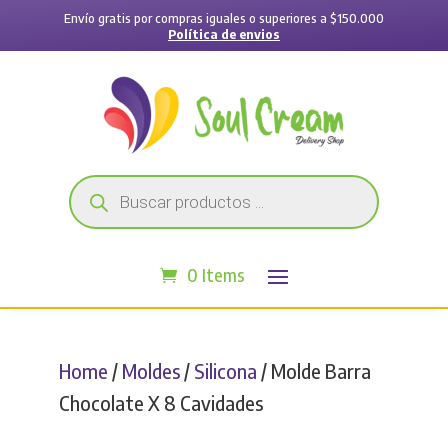
Envío gratis por compras iguales o superiores a $150.000
Política de envios
Búsqueda
de
productos
0 Items
Home
/
Moldes
/
Silicona
/ Molde Barra
Chocolate X 8 Cavidades