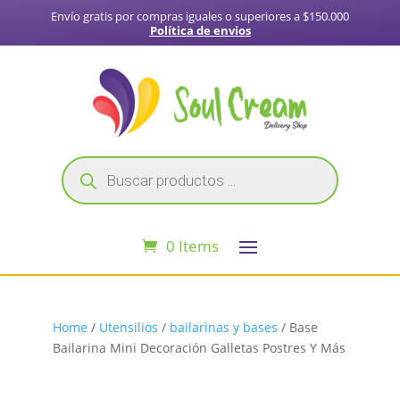
Envío gratis por compras iguales o superiores a $150.000
Política de envios
Búsqueda
de
productos
0 Items
Home
/
Utensilios
/
bailarinas y bases
/ Base
Bailarina Mini Decoración Galletas Postres Y Más