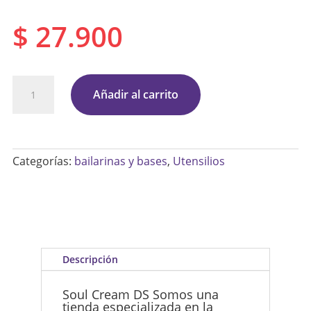
$
27.900
Base
Añadir al carrito
Bailarina
Mini
Decoración
Categorías:
bailarinas y bases
,
Utensilios
Galletas
Postres
Y
Más
cantidad
Descripción
Soul Cream DS Somos una
tienda especializada en la