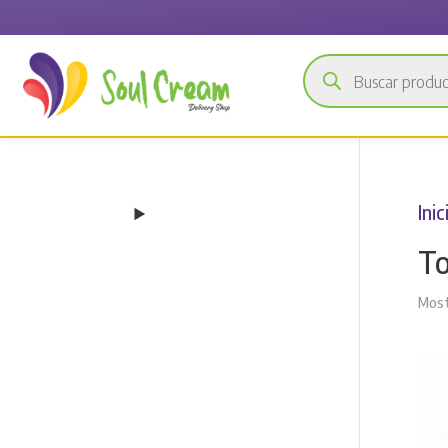
Búsqueda
de
productos
Inic
To
Most