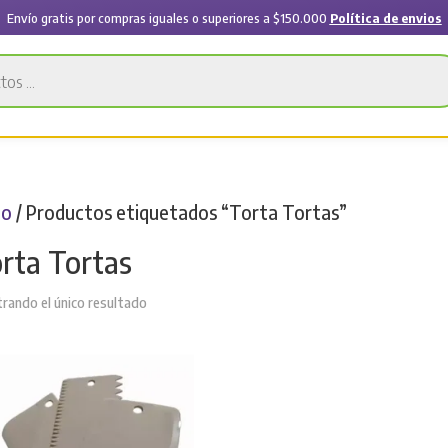
Envío gratis por compras iguales o superiores a $150.000
Política de envios
io
/ Productos etiquetados “Torta Tortas”
rta Tortas
rando el único resultado