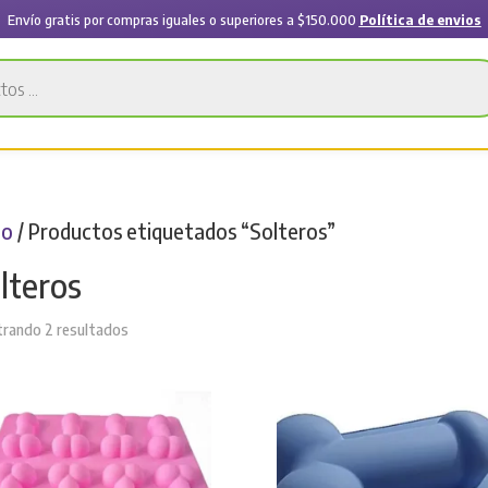
Envío gratis por compras iguales o superiores a $150.000
Política de envios
io
/ Productos etiquetados “Solteros”
lteros
Sorted
rando 2 resultados
by
latest