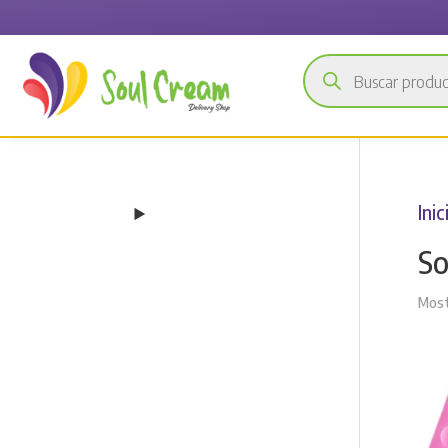
Búsqueda
de
productos
Inic
So
Most