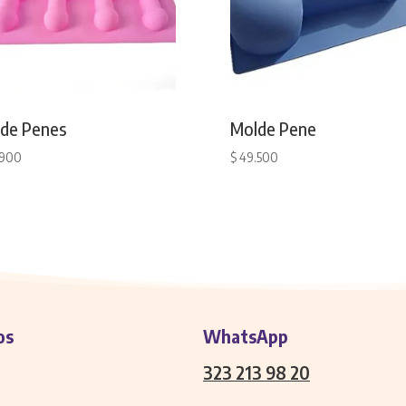
de Penes
Molde Pene
.900
$
49.500
os
WhatsApp
323 213 98 20