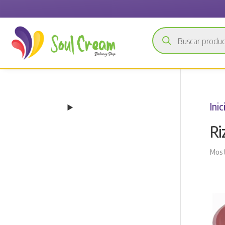
Búsqueda
de
productos
Inic
Ri
Most