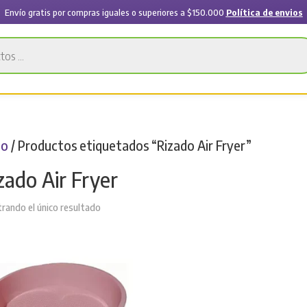
Envío gratis por compras iguales o superiores a $150.000
Política de envios
io
/ Productos etiquetados “Rizado Air Fryer”
zado Air Fryer
rando el único resultado