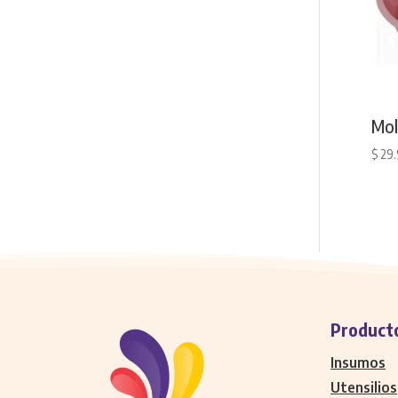
Mol
$
29
Product
Insumos
Utensilios