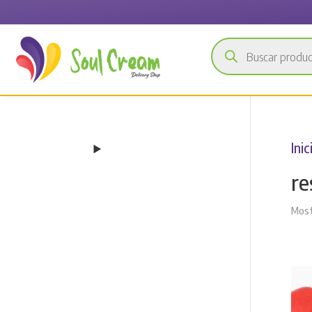
Búsqueda
de
productos
Inic
re
Most