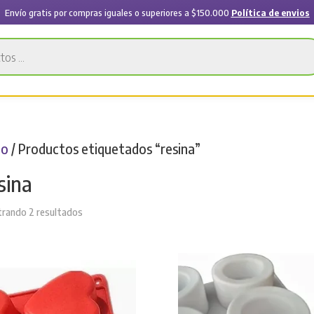
Envío gratis por compras iguales o superiores a $150.000
Política de envios
io
/ Productos etiquetados “resina”
sina
Sorted
rando 2 resultados
by
latest