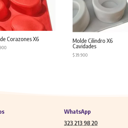
de Corazones X6
Molde Cilindro X6
Cavidades
900
$
39.900
os
WhatsApp
323 213 98 20