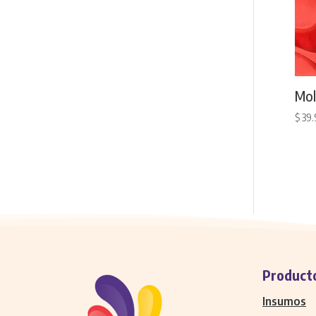
Mol
$
39.
Product
Insumos