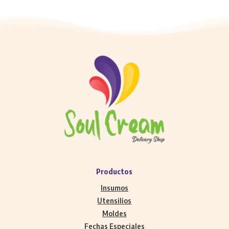
Productos
Insumos
Utensilios
Moldes
Fechas Especiales