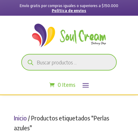
Envío gratis por compras iguales o superiores a $150.000
Política de envios
Búsqueda
de
productos
0 Items
Inicio
/ Productos etiquetados “Perlas
azules”