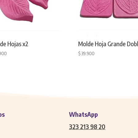
de Hojas x2
Molde Hoja Grande Dob
900
$
39.900
os
WhatsApp
323 213 98 20