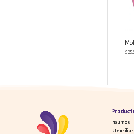
Mol
$
25.
Product
Insumos
Utensilios