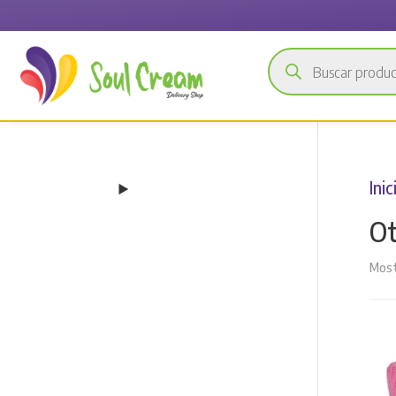
Búsqueda
de
productos
Inic
O
Most