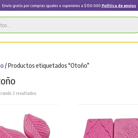
Envío gratis por compras iguales o superiores a $150.000
Política de envios
io
/ Productos etiquetados “Otoño”
toño
Sorted
rando 2 resultados
by
latest