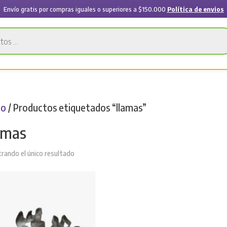
Envío gratis por compras iguales o superiores a $150.000
Política de envios
io
/ Productos etiquetados “llamas”
amas
rando el único resultado