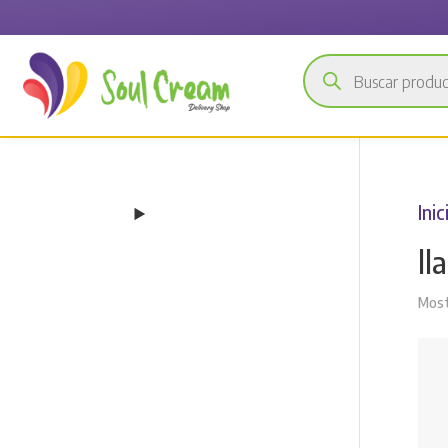
Búsqueda
de
productos
Inic
ll
Most