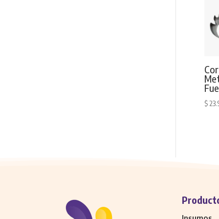
Cor
Met
Fu
$
23.
Product
Insumos