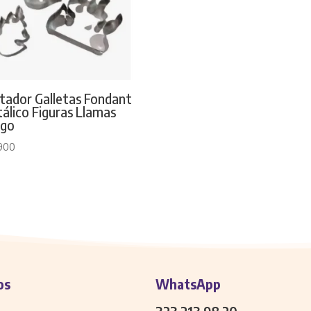
tador Galletas Fondant
álico Figuras Llamas
ego
900
os
WhatsApp