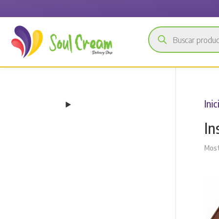
Búsqueda
de
productos
Inic
In
Most