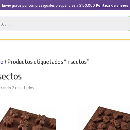
Envío gratis por compras iguales o superiores a $150.000
Política de envios
io
/ Productos etiquetados “Insectos”
sectos
Sorted
rando 2 resultados
by
latest