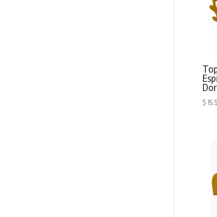
Top
Esp
Do
$
15.