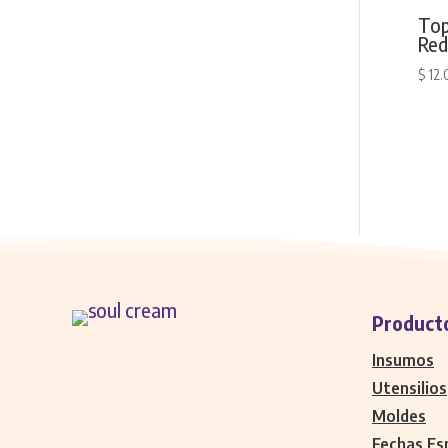
Top
Red
$
12.
Product
Insumos
Utensilios
Moldes
Fechas Es