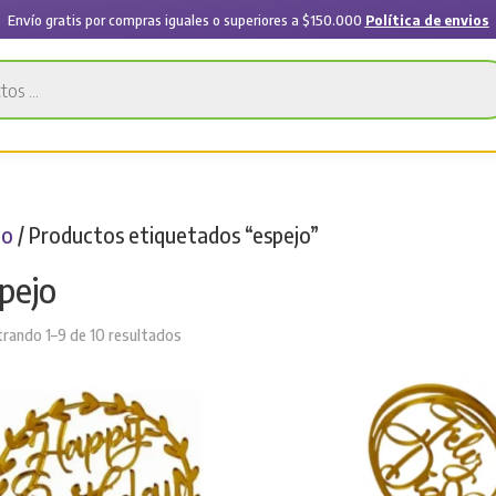
Envío gratis por compras iguales o superiores a $150.000
Política de envios
io
/ Productos etiquetados “espejo”
pejo
Sorted
rando 1–9 de 10 resultados
by
latest