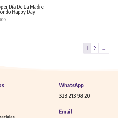
per Día De La Madre
ondo Happy Day
000
1
2
→
os
WhatsApp
323 213 98 20
Email
peciales