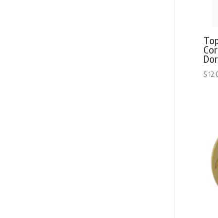
Top
Cor
Do
$
12.