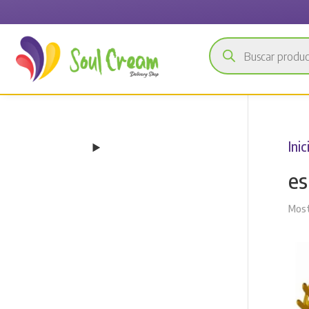
Búsqueda
de
productos
Inic
es
Most