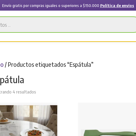
Envío gratis por compras iguales o superiores a $150.000
Política de envios
io
/ Productos etiquetados “Espátula”
pátula
Sorted
rando 4 resultados
by
latest