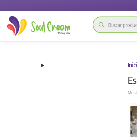
Búsqueda
de
productos
Inic
Es
Most