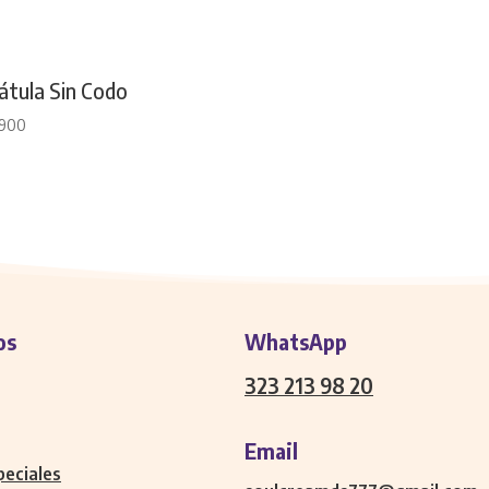
átula Sin Codo
.900
os
WhatsApp
323 213 98 20
Email
peciales