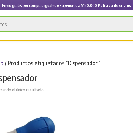
Envío gratis por compras iguales o superiores a $150.000
Política de envios
io
/ Productos etiquetados “Dispensador”
spensador
rando el único resultado