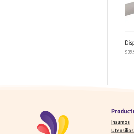
Dis
$
39.
Product
Insumos
Utensilios