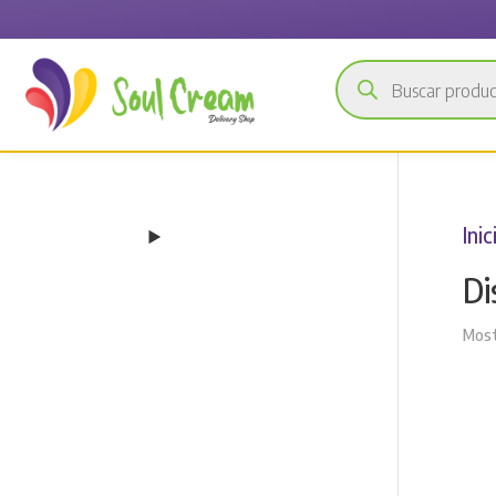
Búsqueda
de
productos
Inic
Di
Most