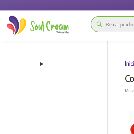
Búsqueda
de
productos
Inic
Co
Most