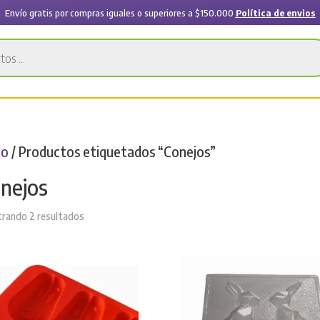
Envío gratis por compras iguales o superiores a $150.000
Política de envios
io
/ Productos etiquetados “Conejos”
nejos
Sorted
rando 2 resultados
by
latest