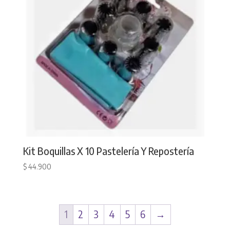
Kit Boquillas X 10 Pastelería Y Repostería
$
44.900
1
2
3
4
5
6
→