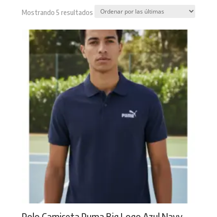
Sorted
Mostrando 5 resultados
by
latest
Polo Camiseta Puma Big Logo Azul Navy