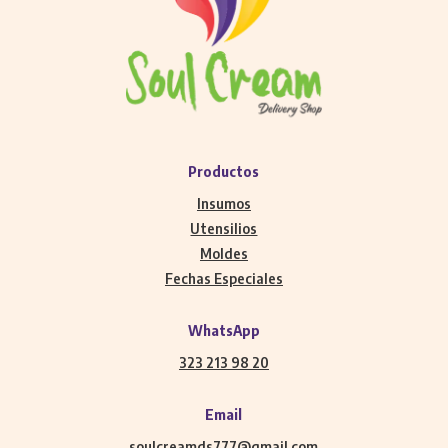
Productos
Insumos
Utensilios
Moldes
Fechas Especiales
WhatsApp
323 213 98 20
Email
soulcreamds777@gmail.com