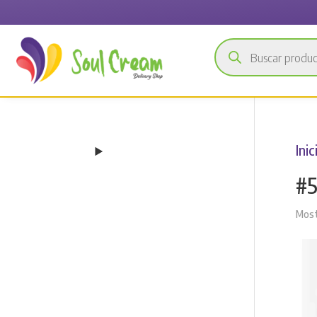
Búsqueda
de
productos
Inic
#
Most