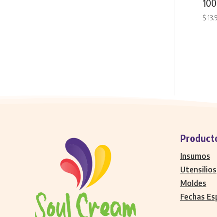
100
$
13.
Product
Insumos
Utensilios
Moldes
Fechas Es