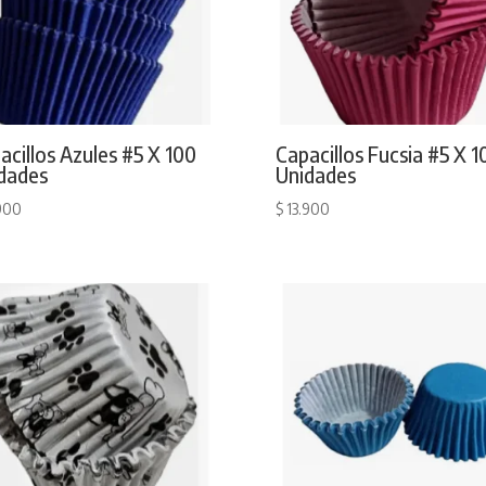
acillos Azules #5 X 100
Capacillos Fucsia #5 X 1
dades
Unidades
900
$
13.900