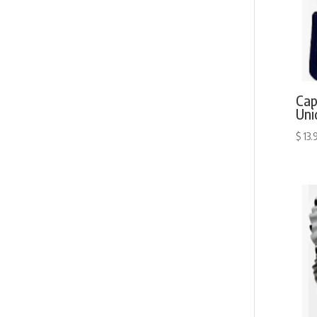
Cap
Uni
$
13.