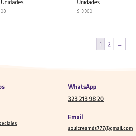
 Unidades
Unidades
900
$
13.900
1
2
→
os
WhatsApp
323 213 98 20
Email
peciales
soulcreamds777@gmail.com