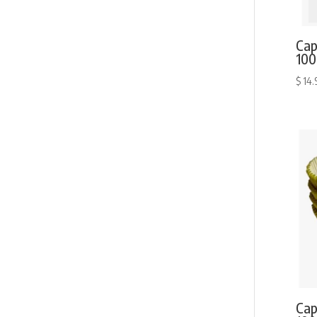
Cap
100
$
14.
Cap