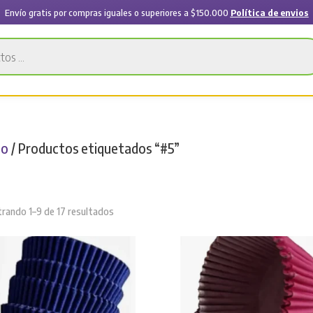
Envío gratis por compras iguales o superiores a $150.000
Política de envios
io
/ Productos etiquetados “#5”
5
Sorted
rando 1–9 de 17 resultados
by
latest