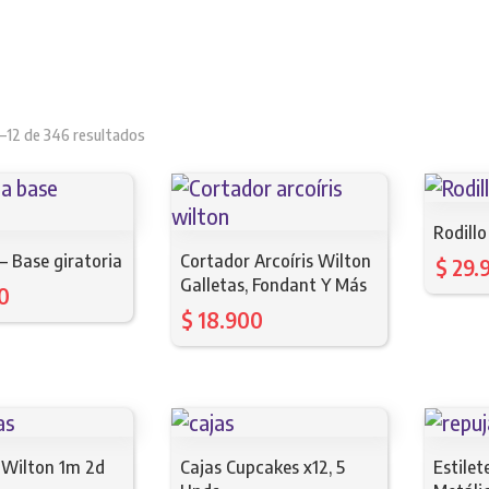
Sorted
–12 de 346 resultados
by
latest
Rodillo
 – Base giratoria
Cortador Arcoíris Wilton
$
29.
Galletas, Fondant Y Más
0
$
18.900
 Wilton 1m 2d
Cajas Cupcakes x12, 5
Estilet