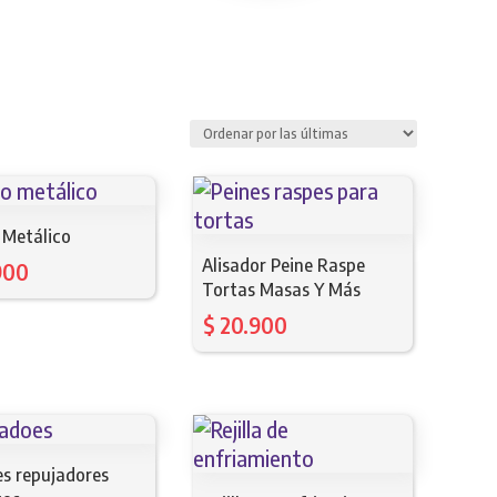
 Metálico
Alisador Peine Raspe
900
Tortas Masas Y Más
$
20.900
es repujadores