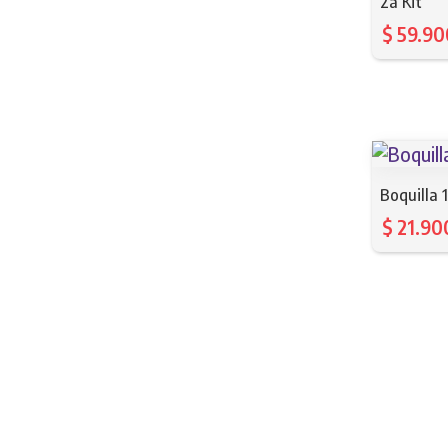
2a Kit
$
59.90
Boquilla 
$
21.90