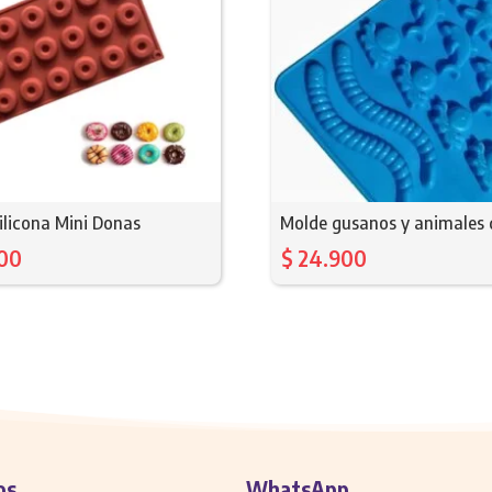
ilicona Mini Donas
Molde gusanos y animales
00
$
24.900
os
WhatsApp