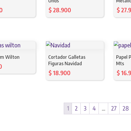
Unds
Metáli
0
$
28.900
$
27.
1m Wilton
Cortador Galletas
Papel 
Figuras Navidad
Mts
0
$
18.900
$
16.
1
2
3
4
…
27
28