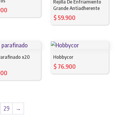
cos
Rejilla De Enfriamiento
Grande Antiadherente
900
$
59.900
Parafinado x20
Hobbycor
$
76.900
900
29
→