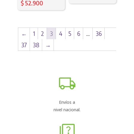
$
52.900
←
1
2
3
4
5
6
…
36
37
38
→
Envíos a
nivel nacional.