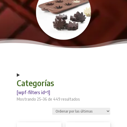
Categorías
[wpf-filters id=1]
Sorted
Mostrando 25–36 de 449 resultados
by
latest