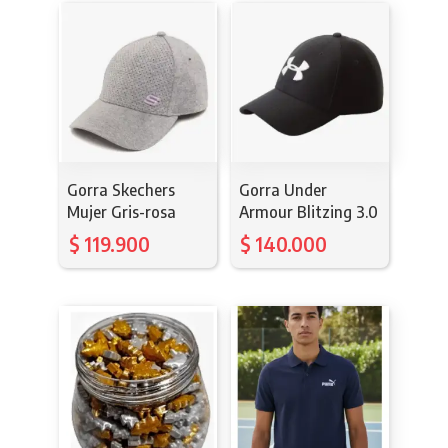
Gorra Skechers
Gorra Under
Mujer Gris-rosa
Armour Blitzing 3.0
$
119.900
$
140.000