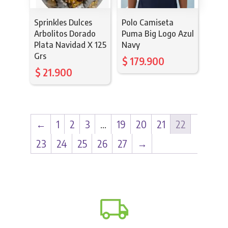
Sprinkles Dulces
Polo Camiseta
Arbolitos Dorado
Puma Big Logo Azul
Plata Navidad X 125
Navy
Grs
$
179.900
$
21.900
←
1
2
3
…
19
20
21
22
23
24
25
26
27
→