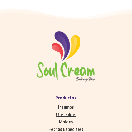
Productos
Insumos
Utensilios
Moldes
Fechas Especiales